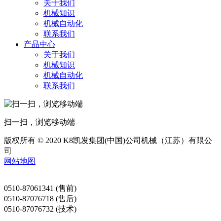
关于我们
机械知识
机械自动化
联系我们
产品中心
关于我们
机械知识
机械自动化
联系我们
扫一扫，浏览移动端
版权所有 © 2020 K8凯发集团(中国)公司机械（江苏）有限公
司
网站地图
0510-87061341 (售前)
0510-87076718 (售后)
0510-87076732 (技术)