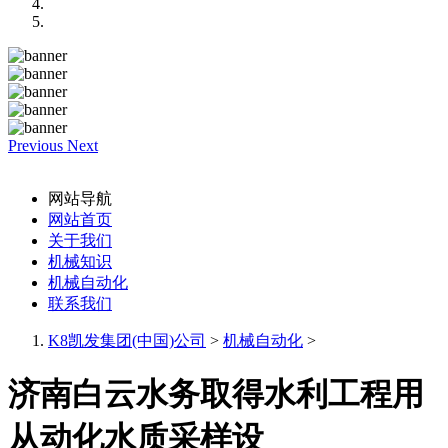
Previous
Next
网站导航
网站首页
关于我们
机械知识
机械自动化
联系我们
K8凯发集团(中国)公司
>
机械自动化
>
济南白云水务取得水利工程用
从动化水质采样设