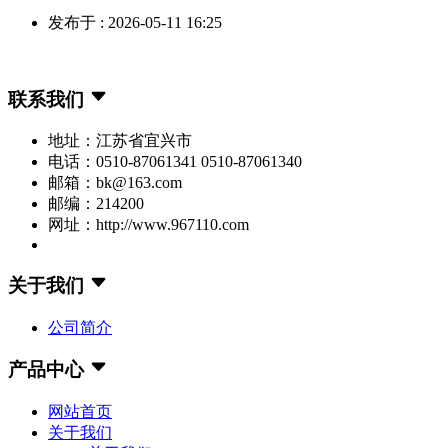
发布于 : 2026-05-11 16:25
联系我们
地址：江苏省宜兴市
电话：0510-87061341 0510-87061340
邮箱：bk@163.com
邮编：214200
网址：http://www.967110.com
关于我们
公司简介
产品中心
网站首页
关于我们