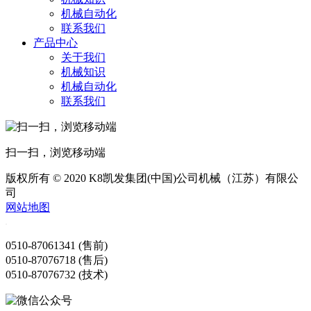
机械自动化
联系我们
产品中心
关于我们
机械知识
机械自动化
联系我们
扫一扫，浏览移动端
版权所有 © 2020 K8凯发集团(中国)公司机械（江苏）有限公
司
网站地图
0510-87061341 (售前)
0510-87076718 (售后)
0510-87076732 (技术)