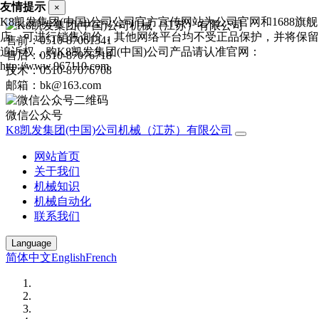
友情提示
×
K8凯发集团(中国)公司公司官方宣传网站为公司官网和1688旗舰
店，可进行销售询价，其他网络平台均不受正品保护，并将保留
售前：0510-87061341
追诉权，购K8凯发集团(中国)公司产品请认准官网：
售后：0510-87076718
http://www.967110.com
技术：0510-87076708
邮箱：bk@163.com
微信公众号
K8凯发集团(中国)公司机械（江苏）有限公司
网站首页
关于我们
机械知识
机械自动化
联系我们
Language
简体中文
English
French