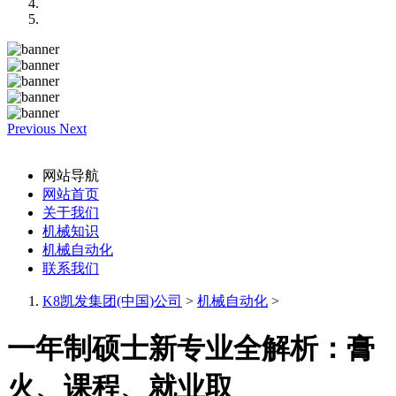
Previous
Next
网站导航
网站首页
关于我们
机械知识
机械自动化
联系我们
K8凯发集团(中国)公司
>
机械自动化
>
一年制硕士新专业全解析：膏
火、课程、就业取