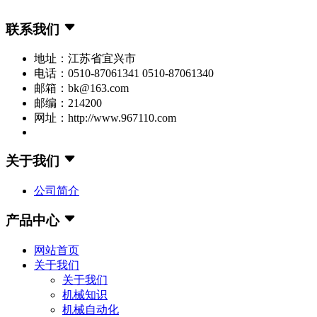
联系我们
地址：江苏省宜兴市
电话：0510-87061341 0510-87061340
邮箱：bk@163.com
邮编：214200
网址：http://www.967110.com
关于我们
公司简介
产品中心
网站首页
关于我们
关于我们
机械知识
机械自动化