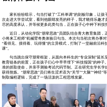
家长纷纷暗示，勾当打破了“工科单调”的刻板印象，让孩子
次走进大学尝试室，看到他眼睛发亮的样子，我才晓得乐趣才
尽的高度承认，并等候更多此类勾当，正在孩子心中种下科技
近日，从动化学院“朋辈思政”员团队结合青大教育集团，正在
小将来工程师”机械臂奇奥体验日勾当。本次勾当初次将办事对
“看得见、摸得着、玩得懂”的立异模式，打制了一堂融前沿科
课”。
勾当跳出保守朋辈框架，从面向本科生的“专业深制”延长至
教育链条的前置，正在孩子们心中早早埋下“科技报国”的种子
准的抓取使命，并亲手测验考试代码节制。正在研究生学长学
获得熬炼。“朋辈思政”员们将生涩术语为“关节”“大脑”“神经
制取编程逻辑，完成了一场活泼的工程思维发蒙。