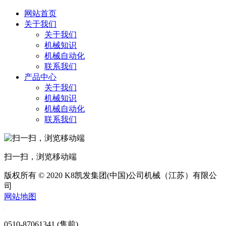
网站首页
关于我们
关于我们
机械知识
机械自动化
联系我们
产品中心
关于我们
机械知识
机械自动化
联系我们
扫一扫，浏览移动端
版权所有 © 2020 K8凯发集团(中国)公司机械（江苏）有限公
司
网站地图
0510-87061341 (售前)