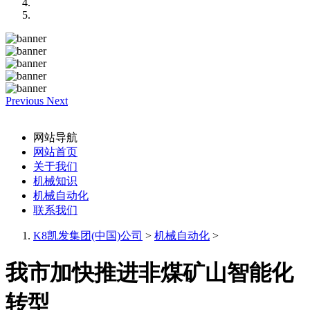
Previous
Next
网站导航
网站首页
关于我们
机械知识
机械自动化
联系我们
K8凯发集团(中国)公司
>
机械自动化
>
我市加快推进非煤矿山智能化
转型