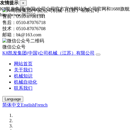
友情提示
×
K8凯发集团(中国)公司公司官方宣传网站为公司官网和1688
http://www.967110.com
售前：0510-87061341
售后：0510-87076718
技术：0510-87076708
邮箱：bk@163.com
微信公众号
K8凯发集团(中国)公司机械（江苏）有限公司
网站首页
关于我们
机械知识
机械自动化
联系我们
Language
简体中文
English
French