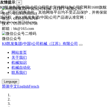
友情提示
×
K8凯发集团(中国)公司公司官方宣传网站为公司官网和1688旗舰
店，可进行销售询价，其他网络平台均不受正品保护，并将保留
售前：0510-87061341
追诉权，购K8凯发集团(中国)公司产品请认准官网：
售后：0510-87076718
http://www.967110.com
技术：0510-87076708
邮箱：bk@163.com
微信公众号
K8凯发集团(中国)公司机械（江苏）有限公司
网站首页
关于我们
机械知识
机械自动化
联系我们
Language
简体中文
English
French