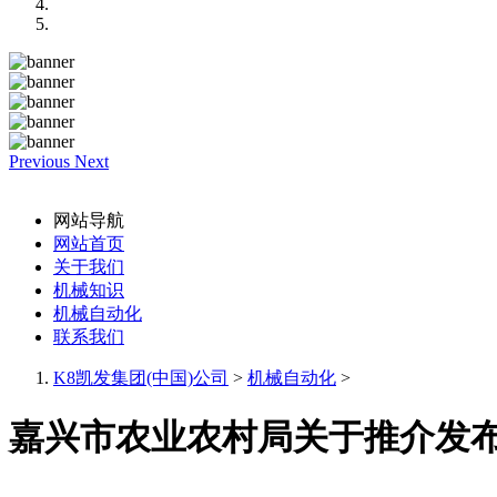
Previous
Next
网站导航
网站首页
关于我们
机械知识
机械自动化
联系我们
K8凯发集团(中国)公司
>
机械自动化
>
嘉兴市农业农村局关于推介发布2