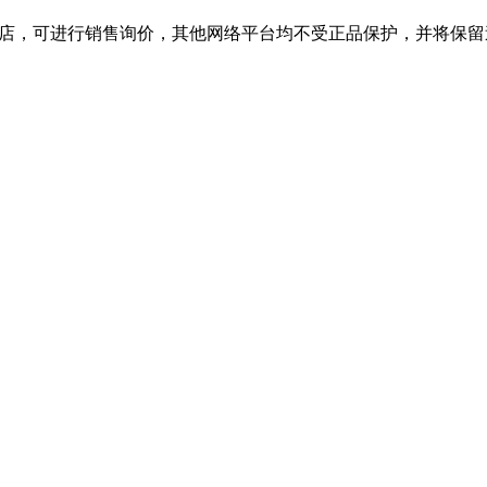
旗舰店，可进行销售询价，其他网络平台均不受正品保护，并将保留