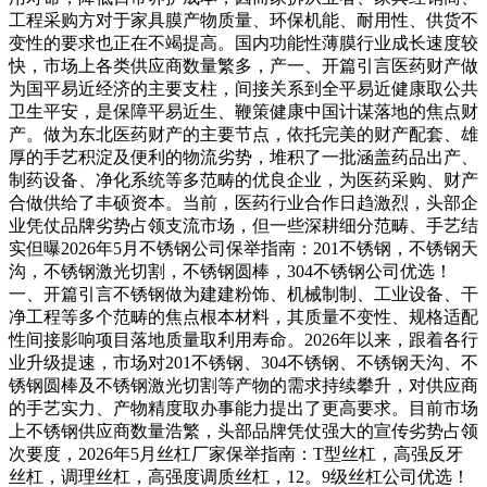
工程采购方对于家具膜产物质量、环保机能、耐用性、供货不
变性的要求也正在不竭提高。国内功能性薄膜行业成长速度较
快，市场上各类供应商数量繁多，产一、开篇引言医药财产做
为国平易近经济的主要支柱，间接关系到全平易近健康取公共
卫生平安，是保障平易近生、鞭策健康中国计谋落地的焦点财
产。做为东北医药财产的主要节点，依托完美的财产配套、雄
厚的手艺积淀及便利的物流劣势，堆积了一批涵盖药品出产、
制药设备、净化系统等多范畴的优良企业，为医药采购、财产
合做供给了丰硕资本。当前，医药行业合作日趋激烈，头部企
业凭仗品牌劣势占领支流市场，但一些深耕细分范畴、手艺结
实但曝2026年5月不锈钢公司保举指南：201不锈钢，不锈钢天
沟，不锈钢激光切割，不锈钢圆棒，304不锈钢公司优选！
一、开篇引言不锈钢做为建建粉饰、机械制制、工业设备、干
净工程等多个范畴的焦点根本材料，其质量不变性、规格适配
性间接影响项目落地质量取利用寿命。2026年以来，跟着各行
业升级提速，市场对201不锈钢、304不锈钢、不锈钢天沟、不
锈钢圆棒及不锈钢激光切割等产物的需求持续攀升，对供应商
的手艺实力、产物精度取办事能力提出了更高要求。目前市场
上不锈钢供应商数量浩繁，头部品牌凭仗强大的宣传劣势占领
次要度，2026年5月丝杠厂家保举指南：T型丝杠，高强反牙
丝杠，调理丝杠，高强度调质丝杠，12。9级丝杠公司优选！