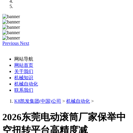
Previous
Next
网站导航
网站首页
关于我们
机械知识
机械自动化
联系我们
K8凯发集团(中国)公司
>
机械自动化
>
2026东莞电动滚筒厂家保举中
空扭转平台高精度减