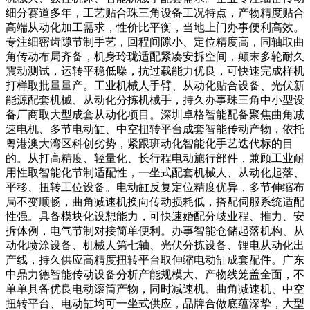
细分赛道多年，工艺贴合珠三角设备工况特点，产物精度贴合
高端从动化加工需求，性价比平衡，当地上门办事便利高效。
专注细密齿隙节制手艺，回程间隙小、定位精度高，同轴取曲
角传动布局齐备，机身玲珑适配紧凑安拆空间，颠末多轮耐久
震动测试，运转平稳低噪，抗过载能力优良，可快速完成样机
打样取批量量产。工业机械人手臂、从动化贴合设备、光伏新
能源配套机械、从动化分拣机械手，持久办事珠三角中小型设
备厂商取大型成套从动化项目。深圳卓格智能配备聚焦曲角减
速电机、多节电动缸、中空扭转平台成套智能传动产物，依托
粤港澳大湾区科创劣势，紧跟班动化智能化手艺迭代标的目
的。从打高精度、轻量化、长行程电动施行部件，兼顾工业耐
用性取智能化节制适配性，一坐式配套机械人、从动化起落、
平移、扭转工位设备。电动缸反复定位精度优异，多节伸缩布
局不变顺畅，曲角减速机换向传动损耗低，搭配伺服系统适配
性强。具备模块化设想能力，可快速婚配分歧业程、推力、安
拆体例，电气节制对接简单便利。办事智能仓储起落机构、从
动化喷涂设备、机械人第七轴、光伏分拣设备、锂电从动化出
产线，持久供应高精度扭转平台取伸缩电动缸成套配件。广东
中鼎力德智能传动设备分析产能规模大、产物线笼盖全面，不
单单具备优良电动滚筒产物，同时减速机、曲角减速机、中空
扭转平台、电动缸均可一坐式供应，品牌合做底蕴深挚，大型