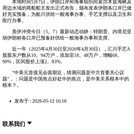
本地时间5月7日，伊朗口岸和海事组织向霍尔木兹海峡及
周边水域的商船船主发出正式布告，颁布发表伊朗各口岸已做
好充实预备，为船只供给一般海事办事、手艺支撑以及卫生和
医疗办事。
美伊冲突今日（5。7）最新动态动静：特朗普、内塔尼亚
胡伊朗称各口岸已预备好供给一般海事办事和支撑。
近一年（2025年4月30日至2026年4月30日），汇川手艺A
股股东户数从10。94万户，添加至18。48万户，增幅68。
90%，区间股价上涨2。83%。
“中美元首接见会面期近，猜测问题是中方首要关心议
题”，：问题是中国焦点好处中的焦点，是中美关系根本中的
根本？。
发布于 : 2026-05-12 16:18
联系我们