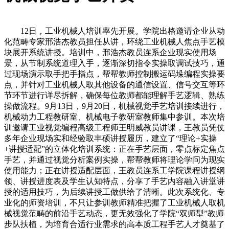
12日，工业机械人培训率先开展。学院出格邀请企业从动
化范畴专家邢浩杰教员担任从讲，环绕工业机械人焦点手艺模
块展开系统讲授。培训中，邢浩杰教员连系企业现实使用场
景，从节制系统道理入手，逐渐深切指令实操取调试技巧，通
过现场演示取手把手指点，帮帮教师控制搬运码垛编程实操要
点，并针对工业机械人取其他设备的通信设置、信号交互等环
节环节进行详尽拆解，确保每位教师都能理解手艺逻辑、熟练
操做流程。9月13日，9月20日，机械视觉手艺培训接续进行，
机械动力工程教研室、机械电子教研室教师集中参训。本次培
训邀请工业视觉编程高级工程师王明威教员讲课，王教员凭仗
多年企业现场实和经验取丰硕讲授履历，建立了“理论+实操
+讲授适配”的立体化培训系统：正在手艺层面，零点标定焦点
手艺，并通过视觉分析案例实操，帮帮教师将理论学问为现实
使用能力；正在讲授适配层面，王教员连系工学院课程讲授纲
领、讲授进度表及学生认知特点，分享了手艺内容融入讲堂讲
授的适用技巧，为后续讲授工做供给了清晰。此次系统化、专
业化的师资培训，不只让参训教师精准把握了工业机械人取机
械视觉范畴的前沿手艺动态，更无效强化了学院“双师型”教师
步队扶植，为培育合适行业需求的高本质工程手艺人才奠基了