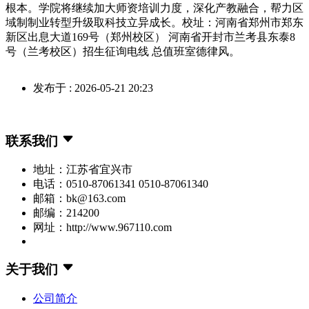
根本。学院将继续加大师资培训力度，深化产教融合，帮力区
域制制业转型升级取科技立异成长。校址：河南省郑州市郑东
新区出息大道169号（郑州校区） 河南省开封市兰考县东泰8
号（兰考校区）招生征询电线 总值班室德律风。
发布于 : 2026-05-21 20:23
联系我们
地址：江苏省宜兴市
电话：0510-87061341 0510-87061340
邮箱：bk@163.com
邮编：214200
网址：http://www.967110.com
关于我们
公司简介