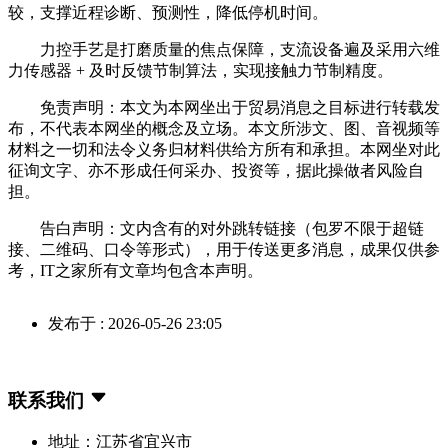
较，支撑近程诊断、预测性，降低停机时间。
力控手艺是打磨质量的焦点保障，支流设备遍及采用六维
力传感器 + 及时反馈节制算法，实现接触力节制精度。
免责声明：本文为本网坐出于贸易消息之目标进行转载发
布，不代表本网坐的概念及立场。本文所涉文、图、音视频等
材料之一切和法令义务归材料供给方所有和承担。本网坐对此
征询文字、亦不形成任何采办、投资等，据此操做者风险自
担。
告白声明：文内含有的对外跳转链接（包罗不限于超链
接、二维码、口令等形式），用于传送更多消息，成果仅供参
考，IT之家所有文章均包含本声明。
发布于 : 2026-05-26 23:05
联系我们
地址：江苏省宜兴市