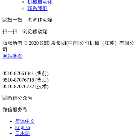
机械自动化
联系我们
扫一扫，浏览移动端
版权所有 © 2020 K8凯发集团(中国)公司机械（江苏）有限公
司
网站地图
0510-87061341 (售前)
0510-87076718 (售后)
0510-87076732 (技术)
微信服务号
简体中文
English
日本語