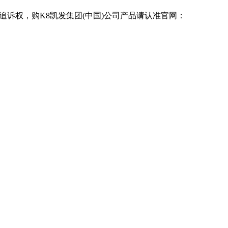
追诉权，购K8凯发集团(中国)公司产品请认准官网：