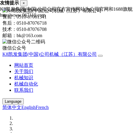
友情提示
×
K8凯发集团(中国)公司公司官方宣传网站为公司官网和1688
http://www.967110.com
售前：0510-87061341
售后：0510-87076718
技术：0510-87076708
邮箱：bk@163.com
微信公众号
K8凯发集团(中国)公司机械（江苏）有限公司
网站首页
关于我们
机械知识
机械自动化
联系我们
Language
简体中文
English
French