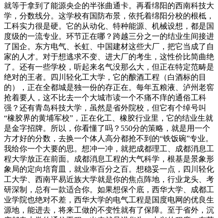
就等于拿到了能源央企的半张曲通卡。再看绵阳的西南科技大
学，分数线分。这学校有国防布景，依托着绵阳分校的根柢，
工科实力很是硬。它的从动化、特种能源、机械设想，都是国
度级的一流专业。环节正在哪？跨越三分之一的结业生间接进
了国企。东方电气、长虹、中国建材这些大厂，把它当成了自
家的人才。对于想逃求不变、进大厂的考生，这性价比简曲绝
了。还有一些学校，听起来名气没那么大，但正在特定范畴是
绝对的王者。四川轻化工大学，它的酿酒工程（白酒标的目
的），正在全都城是独一份的存正在。每年五粮液、泸州老窖
抢着要人，这不比去一个大城市读一个不痛不痒的通俗工科
强？还有青岛科技大学，虽然是省外院校，但它有个绰号叫
“橡胶界的黄埔军校”，正在化工、橡胶行业里，它的结业生就
是金字招牌。所以，你看懂了吗？550分的策略，就是用一个
方才好的分数，去换一个体人高分都抢不到的“铁饭碗”专业。
我给你一个大要的思。想冲一冲，就把成都理工、成都消息工
程大学放正在前面。成都消息工程的大气科学，根基是景象形
象局的定向培育皿，就业率百分之百。想稳妥一点，四川轻化
工大学、西南平易近族大学就是你的焦点阵地，行业龙头、考
研深制，总有一款适合你。如果想保个底，西华大学、成都工
业学院也绝对不差，西华大学的电气工程是国度电网的优良生
源地，能进去，将来工做的不变性就有了保障。至于省外，沉