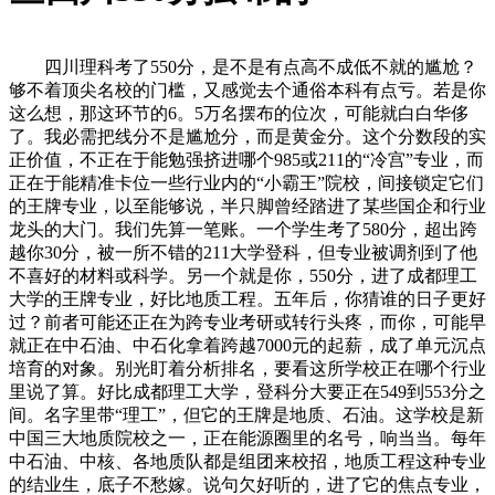
四川理科考了550分，是不是有点高不成低不就的尴尬？
够不着顶尖名校的门槛，又感觉去个通俗本科有点亏。若是你
这么想，那这环节的6。5万名摆布的位次，可能就白白华侈
了。我必需把线分不是尴尬分，而是黄金分。这个分数段的实
正价值，不正在于能勉强挤进哪个985或211的“冷宫”专业，而
正在于能精准卡位一些行业内的“小霸王”院校，间接锁定它们
的王牌专业，以至能够说，半只脚曾经踏进了某些国企和行业
龙头的大门。我们先算一笔账。一个学生考了580分，超出跨
越你30分，被一所不错的211大学登科，但专业被调剂到了他
不喜好的材料或科学。另一个就是你，550分，进了成都理工
大学的王牌专业，好比地质工程。五年后，你猜谁的日子更好
过？前者可能还正在为跨专业考研或转行头疼，而你，可能早
就正在中石油、中石化拿着跨越7000元的起薪，成了单元沉点
培育的对象。别光盯着分析排名，要看这所学校正在哪个行业
里说了算。好比成都理工大学，登科分大要正在549到553分之
间。名字里带“理工”，但它的王牌是地质、石油。这学校是新
中国三大地质院校之一，正在能源圈里的名号，响当当。每年
中石油、中核、各地质队都是组团来校招，地质工程这种专业
的结业生，底子不愁嫁。说句欠好听的，进了它的焦点专业，