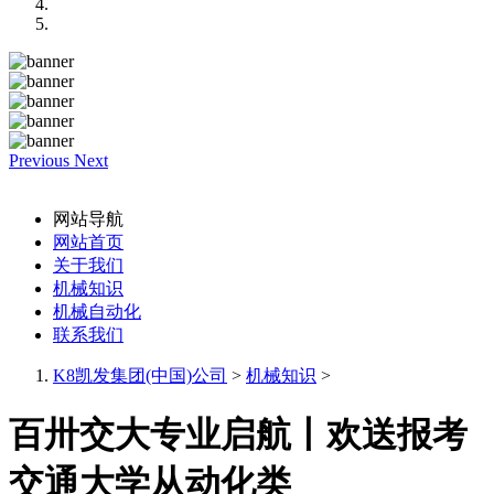
Previous
Next
网站导航
网站首页
关于我们
机械知识
机械自动化
联系我们
K8凯发集团(中国)公司
>
机械知识
>
百卅交大专业启航丨欢送报考
交通大学从动化类