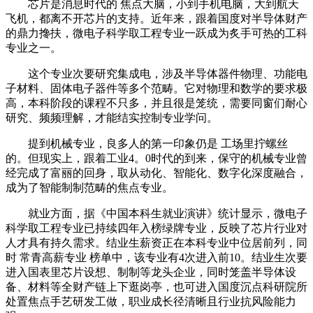
芯片是消息时代的 焦点大脑，小到手机电脑，大到航天
飞机，都离不开芯片的支持。近年来，跟着国度对半导体财产
的鼎力搀扶，微电子科学取工程专业一跃成为炙手可热的工科
专业之一。
这个专业次要研究集成电，涉及半导体器件物理、功能电
子材料、固体电子器件等多个范畴。它对物理和数学的要求极
高，本科阶段的课程不只多，并且很是笼统，需要同窗们耐心
研究、频频理解，才能结实控制专业学问。
提到机械专业，良多人的第一印象仍是 工场里拧螺丝
的。但现实上，跟着工业4。0时代的到来，保守的机械专业曾
经完成了富丽的回身，取从动化、智能化、数字化深度融合，
成为了智能制制范畴的焦点专业。
就业方面，据《中国本科生就业演讲》统计显示，微电子
科学取工程专业已持续四年入榜绿牌专业，反映了芯片行业对
人才具有持久需求。结业生薪资正在本科专业中位居前列，同
时 常青高薪专业 榜单中，该专业有4次进入前10。结业生次要
进入国表里芯片设想、制制等龙头企业，同时笼盖半导体设
备、材料等全财产链上下逛岗亭，也可进入国度沉点科研院所
处置焦点手艺研发工做，职业成长径清晰且行业抗风险能力