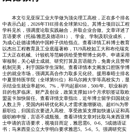
本文引见亚琛工业大学做为顶尖理工高校，正在多个排名
中表示凸起，2026年THE排名全球第92位。其博士项目以工程
学科见长，强调度论取实践融合，并取企业合做。文章详述了
言语要求（托福/雅思及德语B1）、学金、学制及职业成长，
为成心赴德读博的中国粹子供给指点。查看详情工科博士教育
以杰出工程教育及工业底蕴著称，TU9高校如工大和布伦瑞克
工大正在机械、计较机等范畴供给受赞帮博士岗亭。申请采用
审核制，关心硕士成就、研究打算及言语能力，免膏火且赞帮
机制完美，利于国际学生深制。查看详情本文阐发口腔医学博
士的就业市场，强调其高合作力取多元化径。援用泰晤士排名
中夏里特医学院（全球第91位）和乌尔姆大学等高校实力，显
示结业生就业率超96。7%，平均起薪€68，500/年。职业标的
目的包罗临床、财产及创业，政策支撑如18个月求职签证取欧
盟蓝卡加快留任。查看详情文章指出，近年博士留学归国就业
人数上升，受国内科研优化和人才需求激增驱动。超85%为带
薪职位，归国后次要进入高校、享受政策支撑如快速认证和高
级职称申报，言语不成瓶颈。查看详情文章对比取马来西亚博
士申请的言语要求，视项目而定，雅思需6。0-6。5或德语证
书；马来西亚公立大学明白要求雅思5。5-6。5。强调研究实