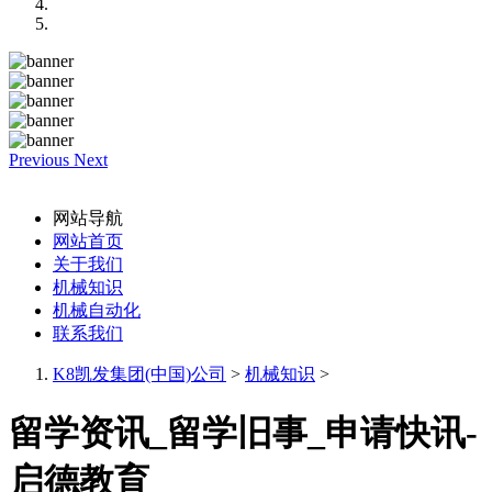
Previous
Next
网站导航
网站首页
关于我们
机械知识
机械自动化
联系我们
K8凯发集团(中国)公司
>
机械知识
>
留学资讯_留学旧事_申请快讯-
启德教育