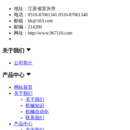
地址：江苏省宜兴市
电话：0510-87061341 0510-87061340
邮箱：bk@163.com
邮编：214200
网址：http://www.967110.com
关于我们
公司简介
产品中心
网站首页
关于我们
关于我们
机械知识
机械自动化
联系我们
产品中心
关于我们