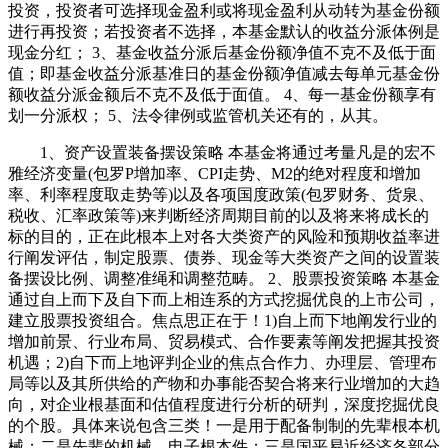
投资，投资者可选择现金盈利或将现金盈利从动转为基金份额
进行再投资；若投资者不选择，本基金默认的收益分派体例是
现金分红； 3、基金收益分派后基金份额净值不克不及低于面
值；即基金收益分派基准日的基金份额净值减去每单元基金份
额收益分派金额后不克不及低于面值。 4、每一基金份额享有
划一分派权； 5、法令律例或监管机关还有的，从其。
1、资产设置装备摆设策略 本基金将通过考量凡是的宏不
雅经济变量(包罗P增加率、CPI走势、M2的绝对程度和增加
率、利率程度取走势等)以及各项国度政策(包罗财务、货泉、
税收、汇率政策等)来判断经济周期目前的以及将来将成长的
标的目的，正在此根本上对各大类资产的风险和预期收益率进
行阐发评估，制定股票、债券、现金等大类资产之间的设置装
备摆设比例、调整准绳和调整范畴。 2、股票投资策略 本基金
通过自上而下及自下而上相连系的方式挖掘优良的上市公司，
建立股票投资组合。焦点思正在于！1)自上而下地阐发行业的
增加前景、行业布局、贸易模式、合作要素等阐发把握其投资
机遇；2)自下而上地评判企业的焦点合作力、办理层、管理布
局等以及其所供给的产物和办事能否契合将来行业增加的大趋
向，对企业根基面和估值程度进行分析的研判，深度挖掘优良
的个股。具体来说包含三类！一是用于配备制制的先辈根本机
械；二是先辈的机械、电子根本件；三是国平易近经济各部分