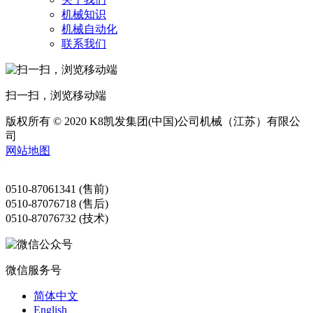
机械知识
机械自动化
联系我们
扫一扫，浏览移动端
版权所有 © 2020 K8凯发集团(中国)公司机械（江苏）有限公
司
网站地图
0510-87061341 (售前)
0510-87076718 (售后)
0510-87076732 (技术)
微信服务号
简体中文
English