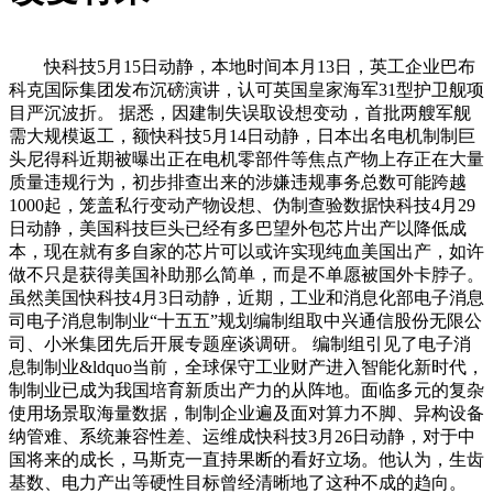
快科技5月15日动静，本地时间本月13日，英工企业巴布
科克国际集团发布沉磅演讲，认可英国皇家海军31型护卫舰项
目严沉波折。 据悉，因建制失误取设想变动，首批两艘军舰
需大规模返工，额快科技5月14日动静，日本出名电机制制巨
头尼得科近期被曝出正在电机零部件等焦点产物上存正在大量
质量违规行为，初步排查出来的涉嫌违规事务总数可能跨越
1000起，笼盖私行变动产物设想、伪制查验数据快科技4月29
日动静，美国科技巨头已经有多巴望外包芯片出产以降低成
本，现在就有多自家的芯片可以或许实现纯血美国出产，如许
做不只是获得美国补助那么简单，而是不单愿被国外卡脖子。
虽然美国快科技4月3日动静，近期，工业和消息化部电子消息
司电子消息制制业“十五五”规划编制组取中兴通信股份无限公
司、小米集团先后开展专题座谈调研。 编制组引见了电子消
息制制业&ldquo当前，全球保守工业财产进入智能化新时代，
制制业已成为我国培育新质出产力的从阵地。面临多元的复杂
使用场景取海量数据，制制企业遍及面对算力不脚、异构设备
纳管难、系统兼容性差、运维成快科技3月26日动静，对于中
国将来的成长，马斯克一直持果断的看好立场。他认为，生齿
基数、电力产出等硬性目标曾经清晰地了这种不成的趋向。