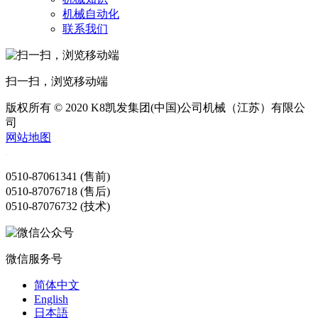
机械自动化
联系我们
扫一扫，浏览移动端
版权所有 © 2020 K8凯发集团(中国)公司机械（江苏）有限公
司
网站地图
0510-87061341 (售前)
0510-87076718 (售后)
0510-87076732 (技术)
微信服务号
简体中文
English
日本語