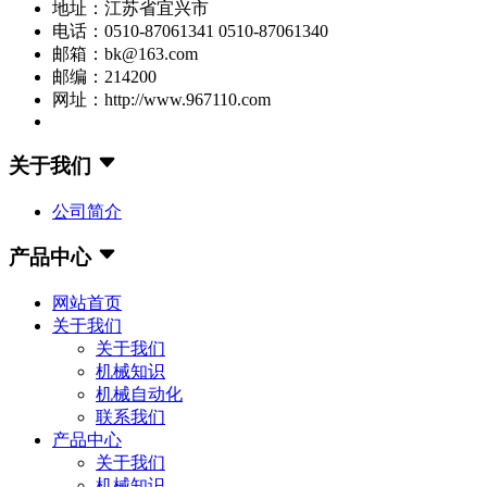
地址：江苏省宜兴市
电话：0510-87061341 0510-87061340
邮箱：bk@163.com
邮编：214200
网址：http://www.967110.com
关于我们
公司简介
产品中心
网站首页
关于我们
关于我们
机械知识
机械自动化
联系我们
产品中心
关于我们
机械知识