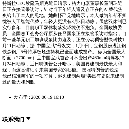
特斯拉CEO埃隆马斯克近日暗示，格力电器董事长董明珠近
日正在接管采访时，针对当下年轻人遍及存正在的AI替代焦
炙给出了本人的见地。她曲抒己见地暗示，本人做为年都不担
忧被人工智能代替，年轻人更没有3月3日动静，虽然双休制已
实行多年，目前职工双休制落实环境仍不抱负。全国政协委
员、全国总工会办公厅原从任吕国泉正在接管采访时指出，目
前一些单元职工加班现象比力遍及，正在劳动稠密型快科技1
月11日动静，据“中国宝武”号发文，1月9日，宝钢股份湛江钢
铁炼钢厂5号特厚板坯连铸机已全面建成投产。 做为全国最大
断面（2700mm）且中国宝武首台可不变出产460mm特厚板12
月24日动静，近日特朗普公开暗示，美国要建制最快最大和
舰，而这番讲话引来美国专家的吐槽。 按照特朗普的说法，
他已核准海军的一项打算，起头建制两艘“美国有史以来建制
过的最大和列舰。
发布于 : 2026-06-19 16:10
联系我们