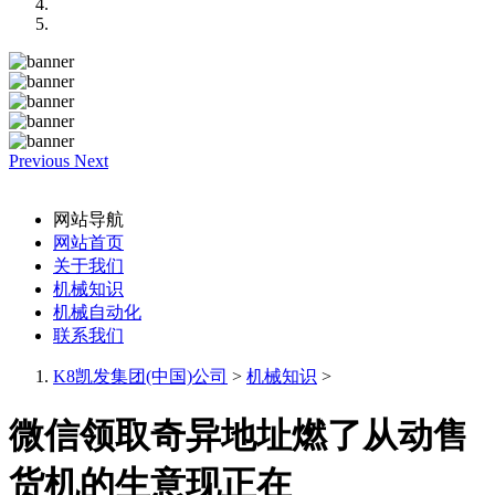
Previous
Next
网站导航
网站首页
关于我们
机械知识
机械自动化
联系我们
K8凯发集团(中国)公司
>
机械知识
>
微信领取奇异地址燃了从动售
货机的生意现正在