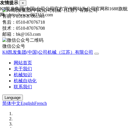
友情提示
×
K8凯发集团(中国)公司公司官方宣传网站为公司官网和1688
网：http://www.967110.com
售前：0510-87061341
售后：0510-87076718
技术：0510-87076708
邮箱：bk@163.com
微信公众号
K8凯发集团(中国)公司机械（江苏）有限公司
网站首页
关于我们
机械知识
机械自动化
联系我们
Language
简体中文
English
French