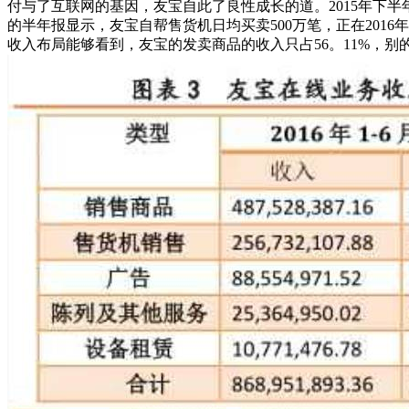
付与了互联网的基因，友宝自此了良性成长的道。2015年下半年
的半年报显示，友宝自帮售货机日均买卖500万笔，正在201
收入布局能够看到，友宝的发卖商品的收入只占56。11%，