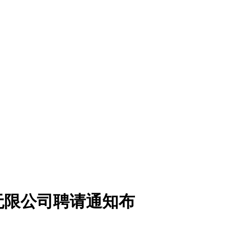
无限公司聘请通知布