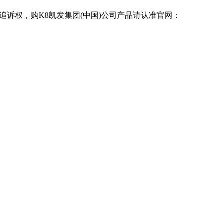
追诉权，购K8凯发集团(中国)公司产品请认准官网：