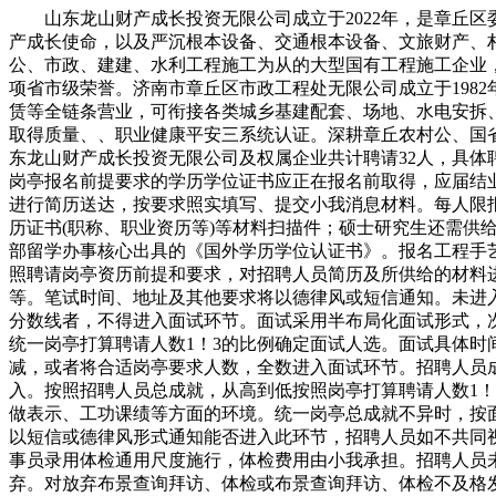
山东龙山财产成长投资无限公司成立于2022年，是章丘区
产成长使命，以及严沉根本设备、交通根本设备、文旅财产、
公、市政、建建、水利工程施工为从的大型国有工程施工企业
项省市级荣誉。济南市章丘区市政工程处无限公司成立于198
赁等全链条营业，可衔接各类城乡基建配套、场地、水电安拆、
取得质量、、职业健康平安三系统认证。深耕章丘农村公、国
东龙山财产成长投资无限公司及权属企业共计聘请32人，具体
岗亭报名前提要求的学历学位证书应正在报名前取得，应届结业
进行简历送达，按要求照实填写、提交小我消息材料。每人限
历证书(职称、职业资历等)等材料扫描件；硕士研究生还需
部留学办事核心出具的《国外学历学位认证书》。报名工程手
照聘请岗亭资历前提和要求，对招聘人员简历及所供给的材料
等。笔试时间、地址及其他要求将以德律风或短信通知。未进
分数线者，不得进入面试环节。面试采用半布局化面试形式，
统一岗亭打算聘请人数1！3的比例确定面试人选。面试具体时
减，或者将合适岗亭要求人数，全数进入面试环节。招聘人员
入。按照招聘人员总成就，从高到低按照岗亭打算聘请人数1
做表示、工功课绩等方面的环境。统一岗亭总成就不异时，按
以短信或德律风形式通知能否进入此环节，招聘人员如不共同
事员录用体检通用尺度施行，体检费用由小我承担。招聘人员
弃。对放弃布景查询拜访、体检或布景查询拜访、体检不及格