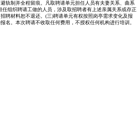
回避轨制并全程留痕。凡取聘请单元担任人员有夫妻关系、曲系
担任组织聘请工做的人员，涉及取招聘者有上述亲属关系或存正
招聘材料恕不退还。(三)聘请单元有权按照岗亭需求变化及报
的报名。本次聘请不收取任何费用，不授权任何机构进行培训。
。